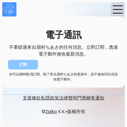
首頁
消息
電子通訊
電子通訊
不要錯過來自眉村ちあき的任何消息。立即訂閱，透過
電子郵件接收最新消息。
訂閱
你可以隨時取消訂閱。除了來自眉村ちあき的更新外，您不會收到任何其
他電子郵件。
支援
條款
私隱政策
法律聲明
門票轉售通知
©
Zaiko
K.K.
•
版權所有