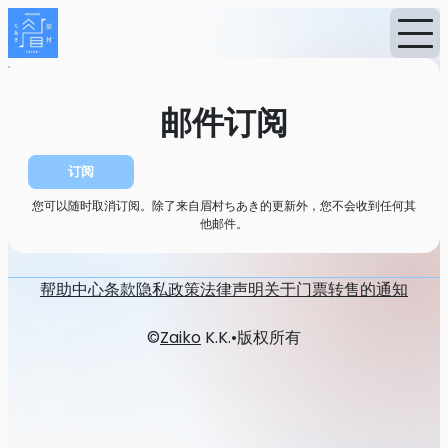
首页
消息
邮件订阅
邮件订阅
订阅
您可以随时取消订阅。除了来自眉村ちあき的更新外，您不会收到任何其
他邮件。
帮助中心
条款
隐私政策
法律声明
关于门票转售的通知
©
Zaiko
K.K.
•
版权所有