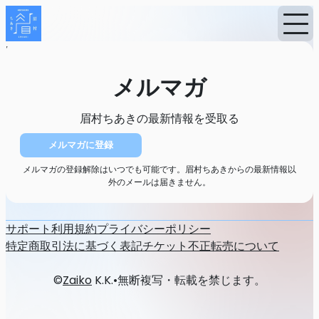
Home
ニュース
メルマガ
メルマガ
眉村ちあきの最新情報を受取る
メルマガに登録
メルマガの登録解除はいつでも可能です。眉村ちあきからの最新情報以
外のメールは届きません。
サポート
利用規約
プライバシーポリシー
特定商取引法に基づく表記
チケット不正転売について
©
Zaiko
K.K.
•
無断複写・転載を禁じます。